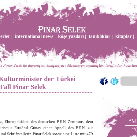
erler |
international news |
köşe yazıları |
tanıklıklar |
kitaplar |
Kulturminister der Türkei
Fall Pinar Selek
s, Ehrenpräsident des deutschen P.E.N.-Zentrums, dem
urismus Ertuðrul Günay einen Appell des P.E.N. zur
und Schriftstellerin Pinar Selek sowie eine Liste mit 479