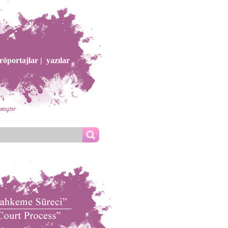
röportajlar |
yazılar