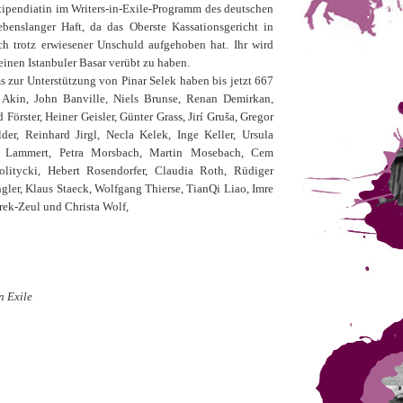
 Stipendiatin im Writers-in-Exile-Programm des deutschen
lebenslanger Haft, da das Oberste Kassationsgericht in
ch trotz erwiesener Unschuld aufgehoben hat. Ihr wird
inen Istanbuler Basar verübt zu haben.
 zur Unterstützung von Pinar Selek haben bis jetzt 667
h Akin, John Banville, Niels Brunse, Renan Demirkan,
Förster, Heiner Geisler, Günter Grass, Jirí Gruša, Gregor
lder, Reinhard Jirgl, Necla Kelek, Inge Keller, Ursula
rt Lammert, Petra Morsbach, Martin Mosebach, Cem
litycki, Hebert Rosendorfer, Claudia Roth, Rüdiger
ngler, Klaus Staeck, Wolfgang Thierse, TianQi Liao, Imre
rek-Zeul und Christa Wolf,
n Exile