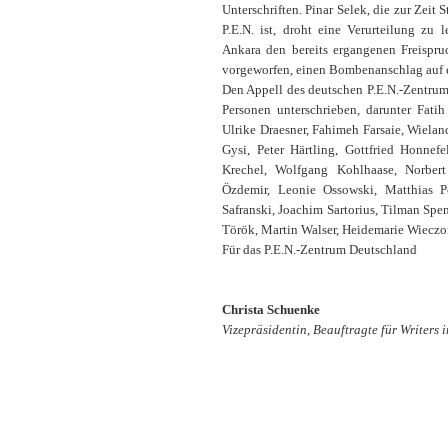
Unterschriften. Pinar Selek, die zur Zeit
P.E.N. ist, droht eine Verurteilung zu 
Ankara den bereits ergangenen Freispru
vorgeworfen, einen Bombenanschlag auf e
Den Appell des deutschen P.E.N.-Zentrums
Personen unterschrieben, darunter Fati
Ulrike Draesner, Fahimeh Farsaie, Wieland 
Gysi, Peter Härtling, Gottfried Honnefe
Krechel, Wolfgang Kohlhaase, Norbe
Özdemir, Leonie Ossowski, Matthias Po
Safranski, Joachim Sartorius, Tilman Spe
Török, Martin Walser, Heidemarie Wieczo
Für das P.E.N.-Zentrum Deutschland
Christa Schuenke
Vizepräsidentin, Beauftragte für Writers i