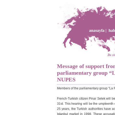
anasayfa |
hab
Message of support fr
parliamentary group “L
NUPES
Members of the parliamentary group “La
French-Turkish citizen Pinar Selek will b
31st. This hearing will be the umpteenth e
25 years, the Turkish authorities have 
Istanbul market in 1998. These accusati