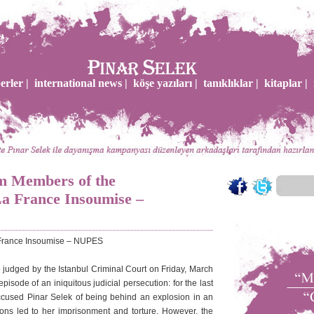
erler |
international news |
köşe yazıları |
tanıklıklar |
kitaplar |
om Members of the
a France Insoumise –
 France Insoumise – NUPES
e judged by the Istanbul Criminal Court on Friday, March
pisode of an iniquitous judicial persecution: for the last
accused Pinar Selek of being behind an explosion in an
ons led to her imprisonment and torture. However, the