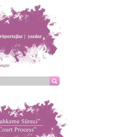
röportajlar |
yazılar