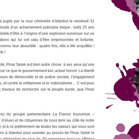
a jugée par la cour criminelle d’Istanbul le vendredi 31
sode d’un acharnement judiciaire inique : voilà 25 ans
Selek d’être à l’origine d’une explosion survenue sur un
ions qui lui ont valu d’être emprisonnée et torturée.
connu leur absurdité : quatre fois, elle a été acquittée !
te !
alité, Pinar Selek est bien autre chose à ses yeux qu’une
tout ce que le gouvernement turc actuel honnit. La liberté
 valeurs de démocratie et de justice sociale, l’engagement
, et contre le militarisme et le nationalisme… C’est pour
s travaux de recherche sur le peuple kurde, que Pinar
res du groupe parlementaire La France Insoumise –
 d’élues et de citoyennes de nous tenir au côté de notre
e et à ce piétinement de toutes les valeurs qui nous sont
s à Istanbul pour assister au procès de Pinar Selek le