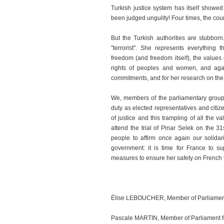
Turkish justice system has itself showed
been judged unguilty! Four times, the cou
But the Turkish authorities are stubbor
"terrorist". She represents everything t
freedom (and freedom itself), the values
rights of peoples and women, and against
commitments, and for her research on the 
We, members of the parliamentary group 
duty as elected representatives and citize
of justice and this trampling of all the v
attend the trial of Pinar Selek on the 3
people to affirm once again our solida
government: it is time for France to sup
measures to ensure her safety on French te
Élise LEBOUCHER, Member of Parliament
Pascale MARTIN, Member of Parliament f