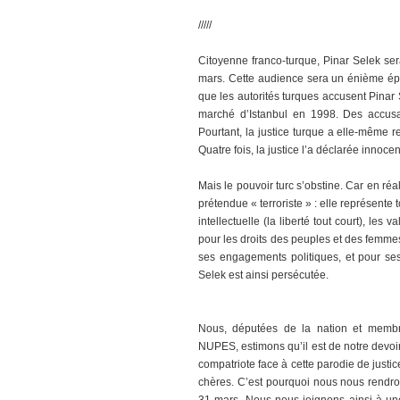
/////
Citoyenne franco-turque, Pinar Selek ser
mars. Cette audience sera un énième épi
que les autorités turques accusent Pinar 
marché d’Istanbul en 1998. Des accusat
Pourtant, la justice turque a elle-même re
Quatre fois, la justice l’a déclarée innocen
Mais le pouvoir turc s’obstine. Car en ré
prétendue « terroriste » : elle représente 
intellectuelle (la liberté tout court), les
pour les droits des peuples et des femmes
ses engagements politiques, et pour se
Selek est ainsi persécutée.
Nous, députées de la nation et memb
NUPES, estimons qu’il est de notre devoir
compatriote face à cette parodie de justic
chères. C’est pourquoi nous nous rendron