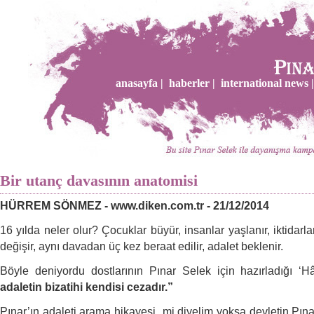
anasayfa |
haberler |
international news |
Bir utanç davasının anatomisi
HÜRREM SÖNMEZ - www.diken.com.tr - 21/12/2014
16 yılda neler olur? Çocuklar büyür, insanlar yaşlanır, iktidarlar
değişir, aynı davadan üç kez beraat edilir, adalet beklenir.
Böyle deniyordu dostlarının Pınar Selek için hazırladığı
‘Hâ
adaletin bizatihi kendisi cezadır.”
Pınar’ın adaleti arama hikayesi mi diyelim yoksa devletin Pın