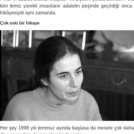
tüm temiz yürekli insanların adaletin peşinde geçirdiği onca
hikâyesiydi aynı zamanda.
Çok eski bir hikaye
Her şey 1998 yılı temmuz ayında başlasa da mesele çok daha es