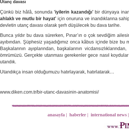
Utanç davası
Çünkü biz hâlâ, sonunda
‘iyilerin kazandığı’
bir dünyaya ina
ahlaklı ve mutlu bir hayat’
için onuruna ve inandıklarına sahip 
devletin utanç davası olarak şerh düşülecek bu dava tarihe.
Bunca yıldır bu dava sürerken, Pınar’ın o çok sevdiğim aile
ayıbından. Şüphesiz yaşadığımız onca kâbus içinde bize bu me
Başkalarının ayıplarından, başkalarının vicdansızlıklarından,
ömrümüzü. Gerçekte utanması gerekenler gece nasıl koydular b
utandık.
Utandıkça insan olduğumuzu hatırlayarak, hatırlatarak…
www.diken.com.tr/bir-utanc-davasinin-anatomisi/
anasayfa |
haberler |
international news |