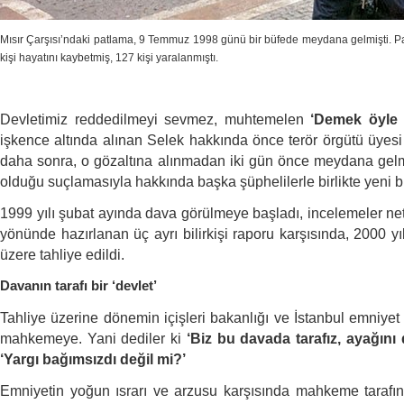
Mısır Çarşısı’ndaki patlama, 9 Temmuz 1998 günü bir büfede meydana gelmişti. 
kişi hayatını kaybetmiş, 127 kişi yaralanmıştı.
Devletimiz reddedilmeyi sevmez, muhtemelen
‘Demek öyle g
işkence altında alınan Selek hakkında önce terör örgütü üye
daha sonra, o gözaltına alınmadan iki gün önce meydana gelm
olduğu suçlamasıyla hakkında başka şüphelilerle birlikte yeni b
1999 yılı şubat ayında dava görülmeye başladı, incelemeler 
yönünde hazırlanan üç ayrı bilirkişi raporu karşısında, 2000 y
üzere tahliye edildi.
Davanın tarafı bir ‘devlet’
Tahliye üzerine dönemin içişleri bakanlığı ve İstanbul emniyet m
mahkemeye. Yani dediler ki
‘Biz bu davada tarafız, ayağını
‘Yargı bağımsızdı değil mi?’
Emniyetin yoğun ısrarı ve arzusu karşısında mahkeme tarafın