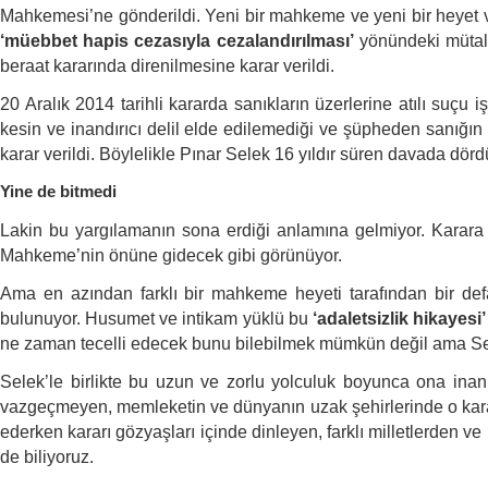
Mahkemesi’ne gönderildi. Yeni bir mahkeme ve yeni bir heyet v
‘müebbet hapis cezasıyla cezalandırılması’
yönündeki mütal
beraat kararında direnilmesine karar verildi.
20 Aralık 2014 tarihli kararda sanıkların üzerlerine atılı suçu
kesin ve inandırıcı delil elde edilemediği ve şüpheden sanığın 
karar verildi. Böylelikle Pınar Selek 16 yıldır süren davada dör
Yine de bitmedi
Lakin bu yargılamanın sona erdiği anlamına gelmiyor. Karara
Mahkeme’nin önüne gidecek gibi görünüyor.
Ama en azından farklı bir mahkeme heyeti tarafından bir de
bulunuyor. Husumet ve intikam yüklü bu
‘adaletsizlik hikayesi’
ne zaman tecelli edecek bunu bilebilmek mümkün değil ama Se
Selek’le birlikte bu uzun ve zorlu yolculuk boyunca ona in
vazgeçmeyen, memleketin ve dünyanın uzak şehirlerinde o karar
ederken kararı gözyaşları içinde dinleyen, farklı milletlerden 
de biliyoruz.