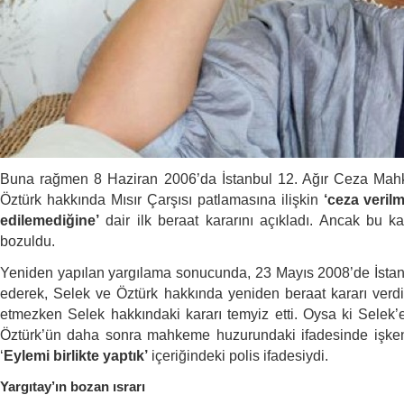
Buna rağmen 8 Haziran 2006’da İstanbul 12. Ağır Ceza Mahk
Öztürk hakkında Mısır Çarşısı patlamasına ilişkin
‘ceza verilm
edilemediğine’
dair ilk beraat kararını açıkladı. Ancak bu k
bozuldu.
Yeniden yapılan yargılama sonucunda, 23 Mayıs 2008’de İstanb
ederek, Selek ve Öztürk hakkında yeniden beraat kararı verdi.
etmezken Selek hakkındaki kararı temyiz etti. Oysa ki Selek
Öztürk’ün daha sonra mahkeme huzurundaki ifadesinde işkence
‘
Eylemi birlikte yaptık’
içeriğindeki polis ifadesiydi.
Yargıtay’ın bozan ısrarı