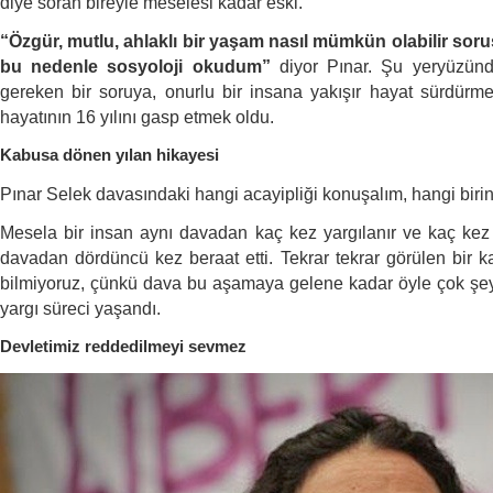
diye soran bireyle meselesi kadar eski.
“Özgür, mutlu, ahlaklı bir yaşam nasıl mümkün olabilir so
bu nedenle sosyoloji okudum”
diyor Pınar. Şu yeryüzünd
gereken bir soruya, onurlu bir insana yakışır hayat sürdürme
hayatının 16 yılını gasp etmek oldu.
Kabusa dönen yılan hikayesi
Pınar Selek davasındaki hangi acayipliği konuşalım, hangi biri
Mesela bir insan aynı davadan kaç kez yargılanır ve kaç ke
davadan dördüncü kez beraat etti.
Tekrar tekrar görülen bir 
bilmiyoruz, çünkü dava bu aşamaya gelene kadar öyle çok şey
yargı süreci yaşandı.
Devletimiz reddedilmeyi sevmez