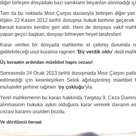
diğer birleşen dosyadaki bazı sanıkların beyanları alınmadığı iç
Tam da bu noktada Mısır Çarşısı davasıyla birleşen diğer yan
ilişkin 22 Kasım 2012 tarihli duruşma hukuk tarihine geçece
beraat kararını kendisi geri aldı. Hem de dosyaya vakıf ma
yapan geçici başkan, dosyayı bilmeyen heyet tarafından!
Karar verilen bir dosyada mahkeme el çekmiş durumda ol
gidilebileceği usul kuralına ragmen
‘Biz verdik oldu’
dedi mah
Üç beraatin ardından müebbet hapis cezası!
Sonrasında 24 Ocak 2013 tarihli duruşmada Mısır Çarşısı patlam
edilmediği için kesinleşirken Selek ağırlaştırılmış müebbet
muhalefet şerhine rağmen
‘oy çokluğu’
yla.
Yerel mahkemenin bu kararı hakkında Yargıtay 9. Ceza Dairesi
alınmasının hukuka aykırı olduğuna karar vererek davanın es
cezası kararını usulden bozdu.
Ve dördüncü beraat