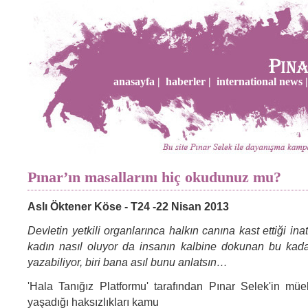
anasayfa |
haberler |
international news |
Pınar’ın masallarını hiç okudunuz mu?
Aslı Öktener Köse - T24 -22 Nisan 2013
Devletin yetkili organlarınca halkın canına kast ettiği inat
kadın nasıl oluyor da insanın kalbine dokunan bu kada
yazabiliyor, biri bana asıl bunu anlatsın…
'Hala Tanığız Platformu' tarafından Pınar Selek'in mü
yaşadığı haksızlıkları kamu