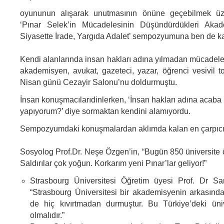
oyununun alışarak unutmasının önüne geçebilmek üz
‘Pınar Selek’in Mücadelesinin Düşündürdükleri Akad
Siyasette İrade, Yargıda Adalet’ sempozyumuna ben de ka
Kendi alanlarında insan hakları adına yılmadan mücadel
akademisyen, avukat, gazeteci, yazar, öğrenci vesivil to
Nisan günü Cezayir Salonu’nu doldurmuştu.
İnsan konuşmacılarıdinlerken, ‘İnsan hakları adına acaba
yapıyorum?’ diye sormaktan kendini alamıyordu.
Sempozyumdaki konuşmalardan aklımda kalan en çarpıcı 
Sosyolog Prof.Dr. Neşe Özgen’in, “Bugün 850 üniversite ö
Saldırılar çok yoğun. Korkarım yeni Pınar’lar geliyor!”
Strasbourg Üniversitesi Öğretim üyesi Prof. Dr S
“Strasbourg Üniversitesi bir akademisyenin arkasın
de hiç kıvırtmadan durmuştur. Bu Türkiye’deki üniv
olmalıdır.”