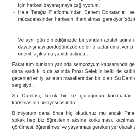
için herkesi dayanışmaya çağırıyorum.”
Hala Tanığız Platformu’ndan Senem Donatan’ın ise,
mücadelesinden herkesin ilham alması gerekiyor.”sözle
Ve aynı gün dinlediğinizde bir yandan adalet adına i
dayanışmayı gördüğünüzde de bir o kadar umut verici 
önemli açıklama yapıldı aslında…
Fakat tüm bunların yanında sempozyum kapsamında ger
daha vardı ki o da aslında Pınar Selek’in belki de kalb
geçenleri en iyi anlatan masallarından biri olan ‘Su Daml
sergisiydi.
Su Damlası, küçük bir kız çocuğunun korkmadan 
karışmasının hikayesi aslında.
Bilmiyorum daha önce hiç okudunuz mu ancak Pınar’
sokak hep biz öğretilenin aksine korkulması, kaçılması
görülmesi, öğrenilmesi ve yaşanması gereken yer olarak an