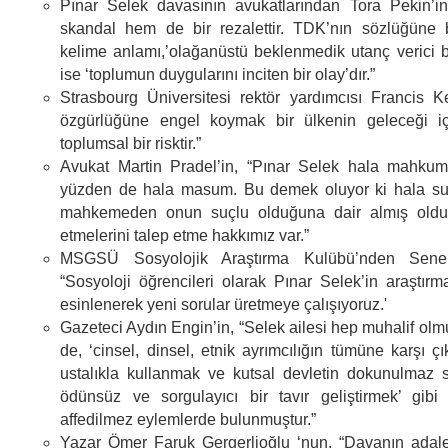
Pınar Selek davasının avukatlarından Tora Pekin’
skandal hem de bir rezalettir. TDK’nın sözlüğüne 
kelime anlamı,’olağanüstü beklenmedik utanç verici bir
ise ‘toplumun duygularını inciten bir olay’dır.”
Strasbourg Üniversitesi rektör yardımcısı Francis Ke
özgürlüğüne engel koymak bir ülkenin geleceği i
toplumsal bir risktir.”
Avukat Martin Pradel’in, “Pınar Selek hala mahku
yüzden de hala masum. Bu demek oluyor ki hala su
mahkemeden onun suçlu olduğuna dair almış oldukl
etmelerini talep etme hakkımız var.”
MSGSÜ Sosyolojik Araştırma Kulübü’nden Sene
“Sosyoloji öğrencileri olarak Pınar Selek’in araştır
esinlenerek yeni sorular üretmeye çalışıyoruz.'
Gazeteci Aydın Engin’in, “Selek ailesi hep muhalif olm
de, ‘cinsel, dinsel, etnik ayrımcılığın tümüne karşı çı
ustalıkla kullanmak ve kutsal devletin dokunulmaz s
ödünsüz ve sorgulayıcı bir tavır geliştirmek’ gibi
affedilmez eylemlerde bulunmuştur.”
Yazar Ömer Faruk Gergerlioğlu ‘nun, “Davanın adale