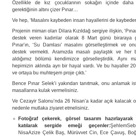
Özellikle de kız çocuklarının sokağın içinde dah
gerektiğinin altını çizer Pınar…
Ve hep, ‘Masalını kaybeden insan hayallerini de kaybeder’
Projenin mimarı olan Dilara Kızıldağ sergiye ilişkin, ‘Pına
destek veren kadınlar olarak 8 Mart günü biraraya 
Pınar'ın, ‘Su Damlası’ masalını görselleştirmek ve o
destek vermekti. Aramızda masalı paylaştık ve her b
aldığımız bölümü kendimizce görselleştirdik. Aynı 
hepimizin aklında ayrı bir hayal vardı. Ve bu hayaller 20
ve ortaya bu muhteşem proje çıktı.’
Bence Pınar Selek’i yakından tanıtmak, onu anlamak is
masallarına kulak vermelisiniz.
Ve Cezayir Salonu’nda 26 Nisan’a kadar açık kalacak o
nedenle mutlaka ziyaret etmelisiniz.
Fotoğraf çekerek, görsel tasarım hazırlayara
katılarak sergide emeği geçenler:
ŞehlemSeb
NisaAzize Çelik Baş, Mürüvvet Cin, Ece Çavuş, Bo