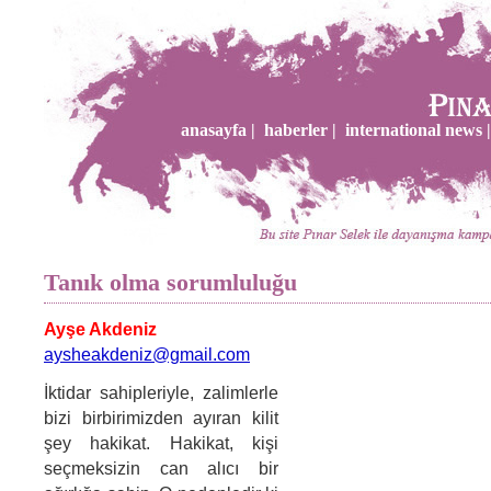
anasayfa |
haberler |
international news |
Tanık olma sorumluluğu
Ayşe Akdeniz
aysheakdeniz@gmail.com
İktidar sahipleriyle, zalimlerle
bizi birbirimizden ayıran kilit
şey hakikat. Hakikat, kişi
seçmeksizin can alıcı bir