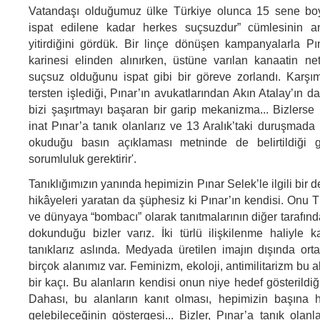
Vatandaşı olduğumuz ülke Türkiye olunca 15 sene bo
ispat edilene kadar herkes suçsuzdur” cümlesinin a
yitirdiğini gördük. Bir linçe dönüşen kampanyalarla P
karinesi elinden alınırken, üstüne varılan kanaatin ne
suçsuz olduğunu ispat gibi bir göreve zorlandı. Karşı
tersten işlediği, Pınar’ın avukatlarından Akın Atalay’ın da
bizi şaşırtmayı başaran bir garip mekanizma... Bizler
inat Pınar’a tanık olanlarız ve 13 Aralık’taki duruşmada
okuduğu basın açıklaması metninde de belirtildiği g
sorumluluk gerektirir'.
Tanıklığımızın yanında hepimizin Pınar Selek’le ilgili bir d
hikâyeleri yaratan da şüphesiz ki Pınar’ın kendisi. Onu 
ve dünyaya “bombacı” olarak tanıtmalarının diğer tarafında
dokunduğu bizler varız. İki türlü ilişkilenme haliyle k
tanıklarız aslında. Medyada üretilen imajın dışında orta
birçok alanımız var. Feminizm, ekoloji, antimilitarizm bu
bir kaçı. Bu alanların kendisi onun niye hedef gösterildiğin
Dahası, bu alanların kanıt olması, hepimizin başına 
gelebileceğinin göstergesi... Bizler, Pınar’a tanık olanla