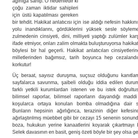
ağırlığa sahip. O nedenledir ki
çoğu zaman iktidar sahipleri
için üstü kapatılması gereken
bir tehdit. Hakikat anlatıcısı için ise aldığı nefesin hakkı
yolu inandıklarını, gördüklerini yüksek sesle söyleme
zulmedenin cinsiyeti, dini, milliyeti yaptığı zulümler ka
ifade etmiyor, onları zalim olmakta buluşturuyorsa hakikat 
böylesi bir hal geçerli. Hakikat anlatıcıları cinsiyetleri
milletlerinden bağımsız, tarih boyunca hep cezalandır
korkutur!
Üç beraat, sayısız duruşma, suçsuz olduğunu kanıtlam
sayfalarca savunma, şaibeli olduğu iddia edilen durum
farklı yetkili kurumlardan istenen ve bu istek doğrult
bilimsel raporlar, bilimsel raporların dayandığı madd
koşularca ortaya konulan bomba olmadığına dair s
Bunların hepsinin ağırlığınca, terazinin diğer kefesi
ağırlaştırılmış müebbet gibi bir cezayı 15 senenin sonun
boza, hukukun yerine kanaatlerini koyarak çıkartmayı 
Selek davasının en basit, geniş özeti böyle bir şey olsa ge