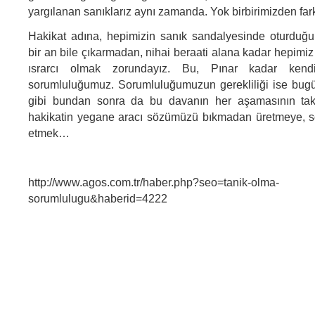
yargılanan sanıklarız aynı zamanda. Yok birbirimizden far
Hakikat adına, hepimizin sanık sandalyesinde oturduğ
bir an bile çıkarmadan, nihai beraati alana kadar hepimiz 
ısrarcı olmak zorundayız. Bu, Pınar kadar kend
sorumluluğumuz. Sorumluluğumuzun gerekliliği ise bug
gibi bundan sonra da bu davanın her aşamasının tak
hakikatin yegane aracı sözümüzü bıkmadan üretmeye,
etmek…
http://www.agos.com.tr/haber.php?seo=tanik-olma-
sorumlulugu&haberid=4222