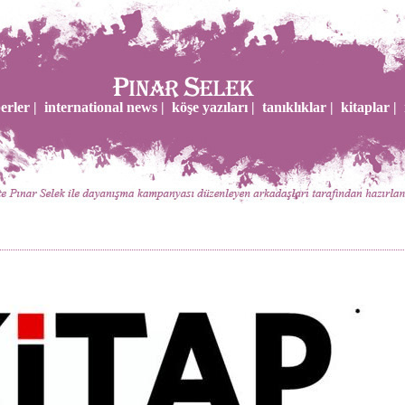
erler |
international news |
köşe yazıları |
tanıklıklar |
kitaplar |