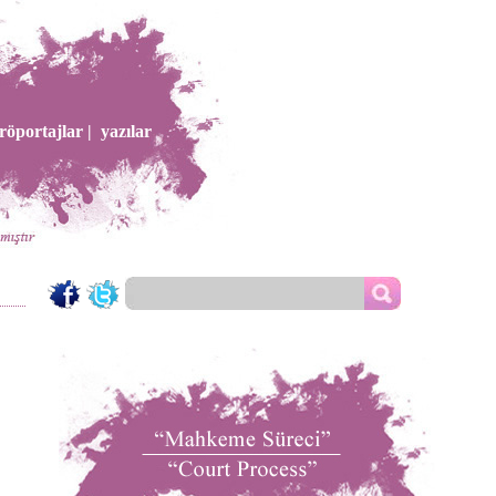
röportajlar |
yazılar